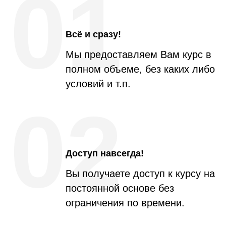
01
Что такое “хромакей”, а также, как убрать фон
любого цвета;
Всё и сразу!
Как реализовать крутые переходы между
Мы предоставляем Вам курс в
сценами;
Как применять ZOOM IN и ZOOM OUT
полном объеме, без каких либо
автоматом;
условий и т.п.
Как применять всевозможные анимации к
02
видео и элементам;
и многое другое...
Доступ навсегда!
Вы получаете доступ к курсу на
постоянной основе без
ограничения по времени.