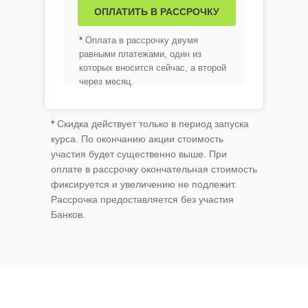
*
Оплата в рассрочку двумя
равными платежами, один из
которых вносится сейчас, а второй
через месяц.
*
Скидка действует только в период запуска
курса. По окончанию акции стоимость
участия будет существенно выше. При
оплате в рассрочку окончательная стоимость
фиксируется и увеличению не подлежит.
Рассрочка предоставляется без участия
Банков.
Как создавать скринкасты, рекламные ролики и
+
В НАШЕМ СЛУЧАЕ
т.п.;
+