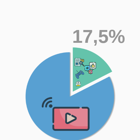
Почему видео – это
17,5%
Король контента?
82,5%